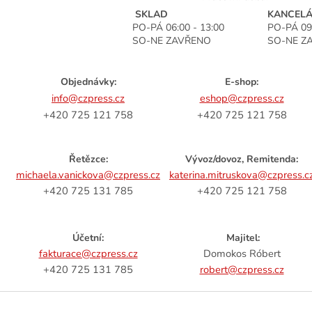
SKLAD
KANCEL
PO-PÁ 06:00 - 13:00
PO-PÁ 09:
SO-NE ZAVŘENO
SO-NE Z
Objednávky:
E-shop:
info@czpress.cz
eshop@czpress.cz
+420 725 121 758
+420 725 121 758
Řetězce:
Vývoz/dovoz, Remitenda:
michaela.vanickova@czpress.cz
katerina.mitruskova@czpress.c
+420 725 131 785
+420 725 121 758
Účetní:
Majitel:
fakturace@czpress.cz
Domokos Róbert
+420 725 131 785
robert@czpress.cz
Z