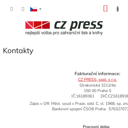
Přejít
NÁKU
na
obsah
KOŠÍK
Kontakty
Fakturační informace:
CZ PRESS, spol. s r.o.
Strakonická 3212/4a
150 00 Praha 5
IČ:16189361
DIČ:CZ161893
Zápis v OR: Měst. soud v Praze, odd. C, vl. 1968, sp. z
Bankovní spojení ČSOB Praha: 57632707
Pracovní doba: