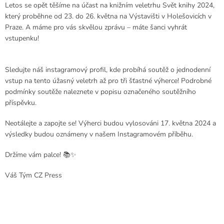
Letos se opět těšíme na účast na knižním veletrhu Svět knihy 2024,
který proběhne od 23. do 26. května na Výstavišti v Holešovicích v
Praze. A máme pro vás skvělou zprávu – máte šanci vyhrát
vstupenku!
Sledujte náš instagramový profil, kde probíhá soutěž o jednodenní
vstup na tento úžasný veletrh až pro tři šťastné výherce! Podrobné
podmínky soutěže naleznete v popisu označeného soutěžního
příspěvku.
Neotálejte a zapojte se! Výherci budou vylosováni 17. května 2024 a
výsledky budou oznámeny v našem Instagramovém příběhu.
Držíme vám palce! 📚✨
Váš Tým CZ Press