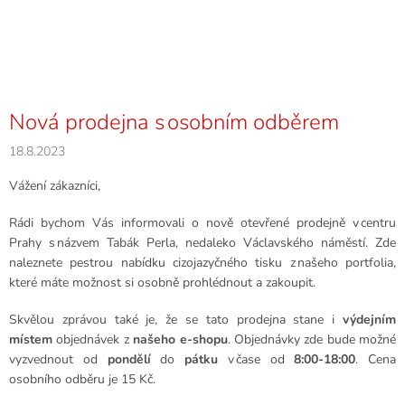
Nová prodejna s osobním odběrem
18.8.2023
Vážení zákazníci,
Rádi bychom Vás informovali o nově otevřené prodejně v centru
Prahy s názvem Tabák Perla, nedaleko Václavského náměstí.
Zde
naleznete pestrou nabídku cizojazyčného tisku z našeho portfolia,
které máte možnost si osobně prohlédnout a zakoupit.
Skvělou zprávou také je, že se tato prodejna stane i
výdejním
místem
objednávek z
našeho e
-
shopu
. Objednávky zde bude možné
vyzvednout od
pondělí
do
pátku
v čase od
8:00-18:00
.
Cena
osobního odběru je 15 Kč.