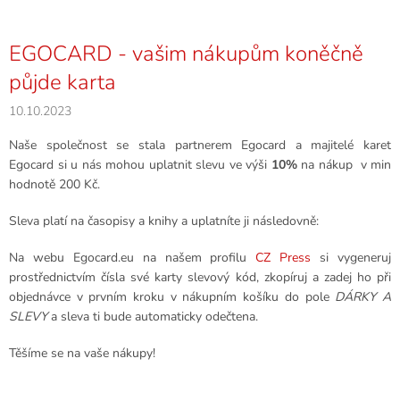
EGOCARD - vašim nákupům koněčně
půjde karta
10.10.2023
Naše společnost se stala partnerem Egocard a majitelé karet
Egocard si u nás mohou uplatnit slevu ve výši
10%
na nákup v min
hodnotě 200 Kč.
Sleva platí na časopisy a knihy a
uplatníte ji následovně:
Na webu Egocard.eu na našem profilu
CZ Press
si vygeneruj
prostřednictvím čísla své karty slevový kód, zkopíruj a zadej ho při
objednávce v prvním kroku v nákupním košíku do pole
DÁRKY A
SLEVY
a sleva ti bude automaticky odečtena.
Těšíme se na vaše nákupy!