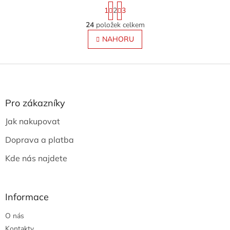
S
1
2
3
t
r
24
položek celkem
O
á
v
NAHORU
n
l
k
o
á
v
Z
d
á
a
á
n
c
p
í
í
a
Pro zákazníky
p
t
r
Jak nakupovat
í
v
k
Doprava a platba
y
v
Kde nás najdete
ý
p
i
s
Informace
u
O nás
Kontakty