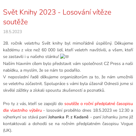
Svět Knihy 2023 - Losování vítěze
soutěže
18.5.2023
28. ročník veletrhu Svět knihy byl mimořádně úspěšný. Děkujeme
každému z více než 60 000 lidí, kteří veletrh navštívili, a všem, kteří
se zastavili i u našeho stánku!
Naším hlavním cílem bylo představit vám společnost CZ Press a naši
nabídku, a myslím, že se nám to podařilo.
V neposlední řadě děkujeme organizátorům za to, že nám umožnili
se veletrhu zúčastnit. Spolupráce s vámi byla úžasná! Odnesli jsme si
skvělé zážitky a získali spoustu zkušeností a poznatků.
Pro ty z
vás, kteří se zapojili do
soutěže o roční předplatné časopisu
dle vlastního výběru
- losování proběhlo dnes 18.5.2023 ve 12:30 a
výherkyní se stává paní
Johanka P. z Kadaně
- paní Johanku jsme již
kontaktovali a dohodli se na ročním předplatném časopisu Vogue
(UK).