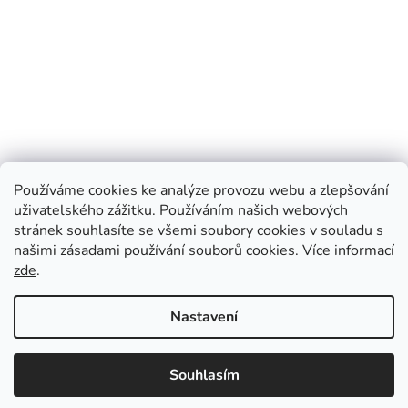
Používáme cookies ke analýze provozu webu a zlepšování
uživatelského zážitku. Používáním našich webových
stránek souhlasíte se všemi soubory cookies v souladu s
našimi zásadami používání souborů cookies.
Více informací
zde
.
Vytvořil Shoptet
Nastavení
Informace k letnímu vydávání časopisu The Economist: 25. 7. –
Copyright 2026
CZ Press
. Všechna práva vyhrazena.
Upravit
vychází letní dvojčíslo, 1. 8. – časopis nevychází, 8. 8. – vychází
Souhlasím
nastavení cookies
běžné vydání