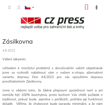
Přejít
NÁKU
na
obsah
KOŠÍK
Zásilkovna
4.8.2023
Vážení zákazníci,
vzhledem k množství problémů s doručováním vašich objednávek
jsme se rozhodli nabídnout vám v našem e-shopu alternativní
variantu dopravy. Dne 4.8.2023 pro vás spouštíme dopravu
prostřednictvím Zásilkovny.
Jsme si vědomi toho, že žádná přepravní společnost není a ani
nemůže být 100% bezchybná, proto bychom Vás chtěli požádat o
trpělivost, pokud bude, zejména v počátcích, potřeba její funkčnost
doladit. Věříme, že chybovost bude opravdu minimální, a že nám