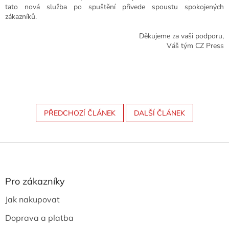
tato nová služba po spuštění přivede spoustu spokojených
zákazníků.
Děkujeme za vaši podporu,
Váš tým CZ Press
PŘEDCHOZÍ ČLÁNEK
DALŠÍ ČLÁNEK
Z
á
p
a
Pro zákazníky
t
Jak nakupovat
í
Doprava a platba