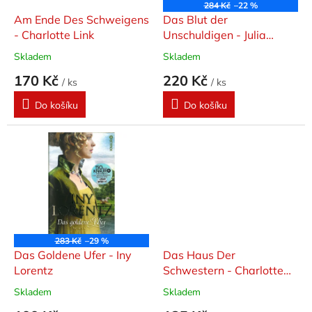
o
284 Kč
–22 %
d
Am Ende Des Schweigens
Das Blut der
u
- Charlotte Link
Unschuldigen - Julia
k
Navarro
Skladem
Skladem
t
170 Kč
220 Kč
ů
/ ks
/ ks
Do košíku
Do košíku
283 Kč
–29 %
Das Goldene Ufer - Iny
Das Haus Der
Lorentz
Schwestern - Charlotte
Link
Skladem
Skladem