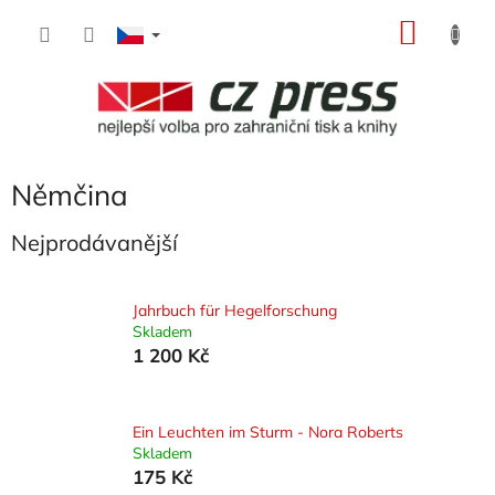
Přejít
NÁKU
na
obsah
KOŠÍK
Němčina
Nejprodávanější
Jahrbuch für Hegelforschung
Skladem
1 200 Kč
Ein Leuchten im Sturm - Nora Roberts
Skladem
175 Kč