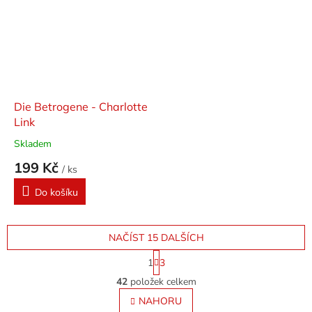
Die Betrogene - Charlotte
Link
Skladem
199 Kč
/ ks
Do košíku
NAČÍST 15 DALŠÍCH
S
1
3
t
O
r
42
položek celkem
v
á
l
NAHORU
n