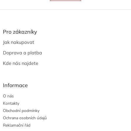
á
k
o
d
v
Z
a
á
c
á
n
í
p
í
p
a
Pro zákazníky
r
t
v
Jak nakupovat
í
k
y
Doprava a platba
v
ý
Kde nás najdete
p
i
s
u
Informace
O nás
Kontakty
Obchodní podmínky
Ochrana osobních údajů
Reklamační řád