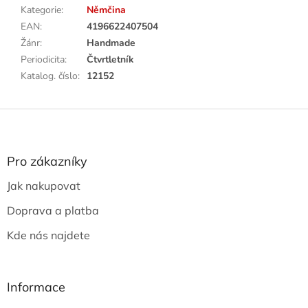
Kategorie
:
Němčina
EAN
:
4196622407504
Žánr
:
Handmade
Periodicita
:
Čtvrtletník
Katalog. číslo
:
12152
Z
á
p
a
Pro zákazníky
t
Jak nakupovat
í
Doprava a platba
Kde nás najdete
Informace