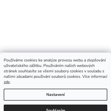
Používáme cookies ke analýze provozu webu a zlepšování
uživatelského zážitku. Používáním našich webových
stránek souhlasíte se všemi soubory cookies v souladu s
našimi zásadami používání souborů cookies.
Více informací
zde
.
Vytvořil Shoptet
Nastavení
Informace k letnímu vydávání časopisu The Economist: 25. 7. –
Copyright 2026
CZ Press
. Všechna práva vyhrazena.
Upravit
vychází letní dvojčíslo, 1. 8. – časopis nevychází, 8. 8. – vychází
Souhlasím
nastavení cookies