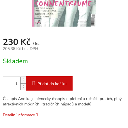
230 Kč
/ ks
205,36 Kč bez DPH
Měrná
Skladem
cena:
Přidat do košíku
Časopis Annika je německý časopis o pletení a ručních pracích, plný
atraktivních módních i tradičních nápadů a modelů.
Detailní informace