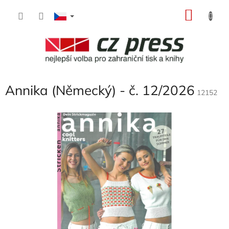
Přejít
NÁKU
na
obsah
KOŠÍK
Annika (Německý) - č. 12/2026
12152