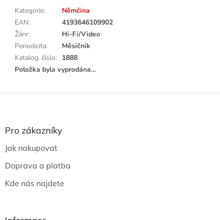
Kategorie
:
Němčina
EAN
:
4193646109902
Žánr
:
Hi-Fi/Video
Periodicita
:
Měsíčník
Katalog. číslo
:
1888
Položka byla vyprodána…
Z
á
p
a
Pro zákazníky
t
Jak nakupovat
í
Doprava a platba
Kde nás najdete