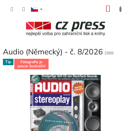
Přejít
NÁKU
na
obsah
KOŠÍK
Audio (Německý) - č. 8/2026
1888
Tip
Fotografie je
pouze ilustrační