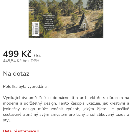
499 Kč
/ ks
445,54 Kč bez DPH
Měrná
Na dotaz
cena:
Položka byla vyprodána…
Vynikající dvouměsíčník o domácnosti a architektuře s důrazem na
moderní a udržitelný design. Tento časopis ukazuje, jak kreativní a
jedinečný design může změnit způsob, jakým žijete. Je pečlivě
sestavený a známý svým smyslem pro tichý a sofistikovaný luxus a
styl.
Detailní informace