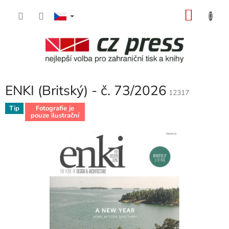
Přejít
NÁKU
na
obsah
KOŠÍK
ENKI (Britský) - č. 73/2026
12317
Tip
Fotografie je
pouze ilustrační