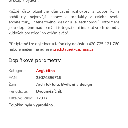
přístup k bydlení.
Každé číslo obsahuje důmyslné rozhovory s odborníky a
architekty, nejnovější zprávy a produkty z celého světa
architektury, interiérového designu a technologií. Informace
jsou doplněné nádhernými fotografiemi inspirativních domů z
klidných prostředí po celém světě.
Předplatné lze objednat telefonicky na čísle +420 725 121 760
nebo emailem na adrese
predplatne@czpress.cz
Doplňkové parametry
Kategorie
:
Angličtina
EAN
:
29074896715
Žánr
:
Architektura, Bydlení a design
Periodicita
:
Dvouměsíčník
Katalog. číslo
:
12317
Položka byla vyprodána…
Z
á