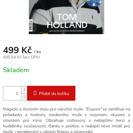
499 Kč
/ ks
445,54 Kč bez DPH
Měrná
Skladem
cena:
Přidat do košíku
Magazín o životním stylu pro náročné muže.
"Esquire"
se zaměřuje na
požadavky a hodnoty moderního muže s rozumem, vkusem a
smyslem pro ironii. Obsahuje rozhovory s nejlepšími herci a
hudebníky současnosti, články o politice, o nejlepší nové módě pro
muže, i poradenství v oblasti fitness a stravování.