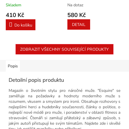
Skladem
Na dotaz
410 Kč
580 Kč
DETAIL
Do košíku
ZOBRAZIT VŠECHNY SOUVISEJÍCÍ PRODUKTY
Popis
Detailní popis produktu
Magazín o životním stylu pro náročné muže. "Esquire" se
zaměřuje na požadavky a hodnoty moderního muže s
rozumem, vkusem a smyslem pro ironii. Obsahuje rozhovory s
nejlepšími herci a hudebníky současnosti, články o politice, o
nejlepší nové módě pro muže, i poradenství v oblasti fitness a
stravování. Čtenáři si zamilují přátelský a zábavný způsob, s
jakým autoři přistupují ke svým tématům. Najdete zde i skvělé
tipy, jak potěšit manželku nebo přítelkyni.