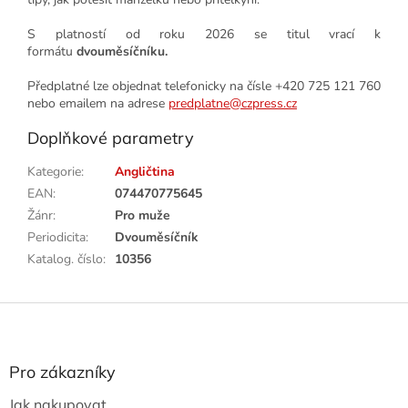
S platností od roku 2026 se titul vrací k
formátu
dvouměsíčníku.
Předplatné lze objednat telefonicky na čísle +420 725 121 760
nebo emailem na adrese
predplatne@czpress.cz
Doplňkové parametry
Kategorie
:
Angličtina
EAN
:
074470775645
Žánr
:
Pro muže
Periodicita
:
Dvouměsíčník
Katalog. číslo
:
10356
Z
á
p
a
Pro zákazníky
t
Jak nakupovat