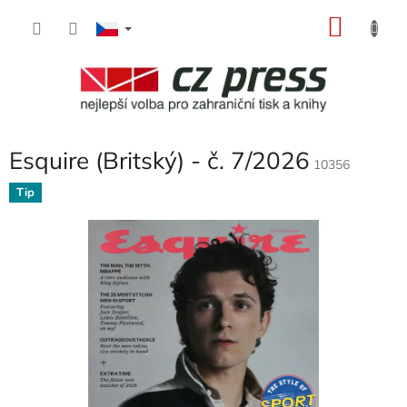
Přejít
NÁKU
na
obsah
KOŠÍK
Esquire (Britský) - č. 7/2026
10356
Tip