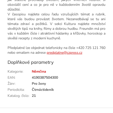
obzvlášť cení a co je pro ně v každodenním životě opravdu
důležité.
V časopisu najdete celou řadu vzrušujících témat a rubrik,
které vás budou provázet životem. Nezanedbávají se tu ani
témata zdraví a požitků. V sekci Kultura najdete množství
skvělých tipů na knihy, filmy a dobrou hudbu. Freundin má pro
vás v každém čísle i atraktivní hádanky a křížovky, horoskop a
skvělé recepty z moderní kuchyně.
Předplatné lze objednat telefonicky na čísle +420 725 121 760
nebo emailem na adrese
predplatne@czpress.cz
Doplňkové parametry
Kategorie
:
Němčina
EAN
:
4190387504300
Žánr
:
Pro ženy
Periodicita
:
Čtrnáctideník
Katalog. číslo
:
21
Z