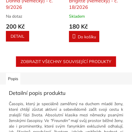
Donna (Německý) - č.
Brigitte (Německý) - č.
9/2026
18/2026
Na dotaz
Skladem
200 Kč
180 Kč
DETAIL
Do košíku
ZOBRAZIT VŠECHNY SOUVISEJÍCÍ PRODUKTY
Popis
Detailní popis produktu
Časopis, který je speciálně zaměřený na duchem mladé ženy,
které chtějí zůstat aktivní a sebevědomě začít svoji cestu k
zralejší fázi života. Absolutní klasika mezi německy psanými
ženskými časopisy. Ve
"Freundin"
mají svůj prostor běžné ženy,
ale i prominentky, které svým fanynkám exkluzivně odhalují,
jak šťastně procházejí životem, jakých vnitřních hodnot si