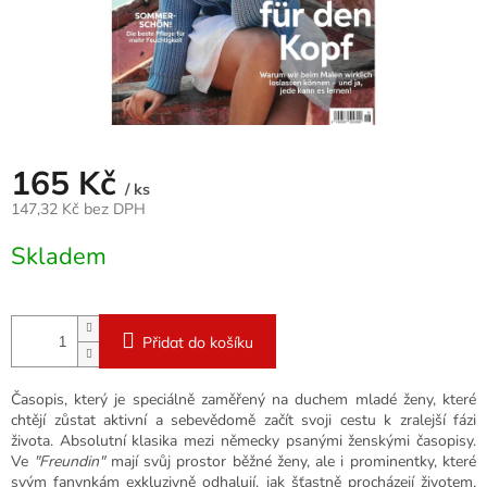
165 Kč
/ ks
147,32 Kč bez DPH
Měrná
Skladem
cena:
Přidat do košíku
Časopis, který je speciálně zaměřený na duchem mladé ženy, které
chtějí zůstat aktivní a sebevědomě začít svoji cestu k zralejší fázi
života. Absolutní klasika mezi německy psanými ženskými časopisy.
Ve
"Freundin"
mají svůj prostor běžné ženy, ale i prominentky, které
svým fanynkám exkluzivně odhalují, jak šťastně procházejí životem,