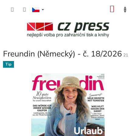
Přejít
NÁKU
na
obsah
KOŠÍK
Freundin (Německý) - č. 18/2026
21
Tip