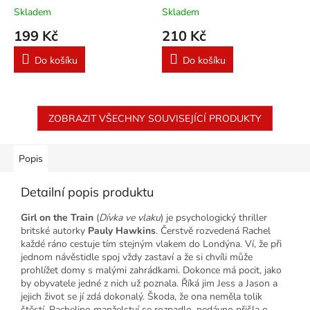
Skladem
Skladem
199 Kč
210 Kč
Do košíku
Do košíku
ZOBRAZIT VŠECHNY SOUVISEJÍCÍ PRODUKTY
Popis
Detailní popis produktu
Girl on the Train
(
Dívka ve vlaku
) je psychologický thriller
britské autorky
Pauly Hawkins
. Čerstvě rozvedená Rachel
každé ráno cestuje tím stejným vlakem do Londýna. Ví, že při
jednom návěstidle spoj vždy zastaví a že si chvíli může
prohlížet domy s malými zahrádkami. Dokonce má pocit, jako
by obyvatele jedné z nich už poznala. Říká jim Jess a Jason a
jejich život se jí zdá dokonalý. Škoda, že ona neměla tolik
štěstí. Rachelino manželství se rozpadlo, nedávno přišla o