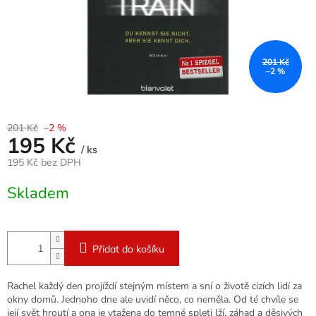
201 Kč
–2 %
201 Kč
–2 %
195 Kč
/ ks
195 Kč bez DPH
Měrná
Skladem
cena:
Přidat do košíku
Rachel každý den projíždí stejným místem a sní o životě cizích lidí za
okny domů. Jednoho dne ale uvidí něco, co neměla. Od té chvíle se
její svět hroutí a ona je vtažena do temné spleti lží, záhad a děsivých