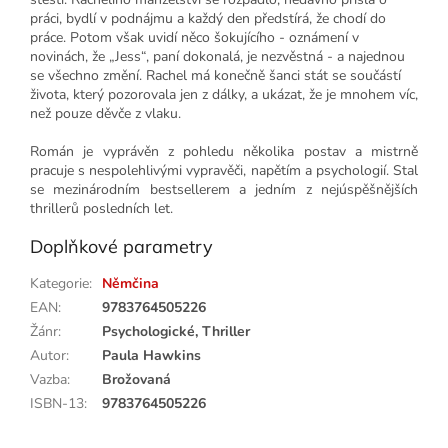
práci, bydlí v podnájmu a každý den předstírá, že chodí do
práce. Potom však uvidí něco šokujícího - oznámení v
novinách, že „Jess“, paní dokonalá, je nezvěstná - a najednou
se všechno změní. Rachel má konečně šanci stát se součástí
života, který pozorovala jen z dálky, a ukázat, že je mnohem víc,
než pouze děvče z vlaku.
Román je vyprávěn z pohledu několika postav a mistrně
pracuje s nespolehlivými vypravěči, napětím a psychologií. Stal
se mezinárodním bestsellerem a jedním z nejúspěšnějších
thrillerů posledních let.
Doplňkové parametry
Kategorie
:
Němčina
EAN
:
9783764505226
Žánr
:
Psychologické, Thriller
Autor
:
Paula Hawkins
Vazba
:
Brožovaná
ISBN-13
:
9783764505226