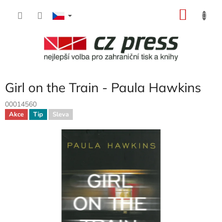
Přejít
NÁKU
na
obsah
KOŠÍK
Girl on the Train - Paula Hawkins
00014560
Akce
Tip
Sleva