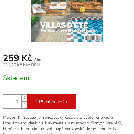
259 Kč
/ ks
231,25 Kč bez DPH
Měrná
Skladem
cena:
Přidat do košíku
Maison & Travaux je francouzský časopis o světě renovací a
interiérového designu. Navštívíte s ním mnoho různých interiérů,
které vás budou inspirovat: např. venkovské domy nebo lofty s