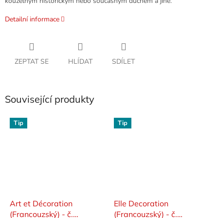
kouzelným historickým nebo současným duchem a jiné.
Detailní informace
ZEPTAT SE
HLÍDAT
SDÍLET
Související produkty
Tip
Tip
Art et Décoration
Elle Decoration
(Francouzský) - č.
(Francouzský) - č.