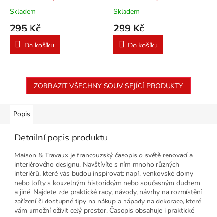
605/2026
335/2026
Skladem
Skladem
295 Kč
299 Kč
Do košíku
Do košíku
ZOBRAZIT VŠECHNY SOUVISEJÍCÍ PRODUKTY
Popis
Detailní popis produktu
Maison & Travaux je francouzský časopis o světě renovací a
interiérového designu. Navštívíte s ním mnoho různých
interiérů, které vás budou inspirovat: např. venkovské domy
nebo lofty s kouzelným historickým nebo současným duchem
a jiné. Najdete zde praktické rady, návody, návrhy na rozmístění
zařízení či dostupné tipy na nákup a nápady na dekorace, které
vám umožní oživit celý prostor. Časopis obsahuje i praktické