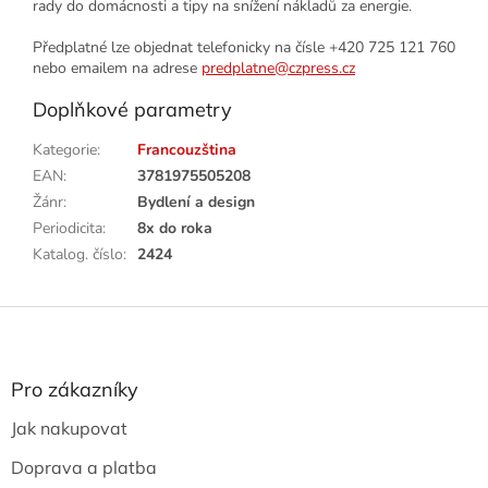
rady do domácnosti a tipy na snížení nákladů za energie.
Předplatné lze objednat telefonicky na čísle +420 725 121 760
nebo emailem na adrese
predplatne@czpress.cz
Doplňkové parametry
Kategorie
:
Francouzština
EAN
:
3781975505208
Žánr
:
Bydlení a design
Periodicita
:
8x do roka
Katalog. číslo
:
2424
Z
á
p
a
Pro zákazníky
t
Jak nakupovat
í
Doprava a platba