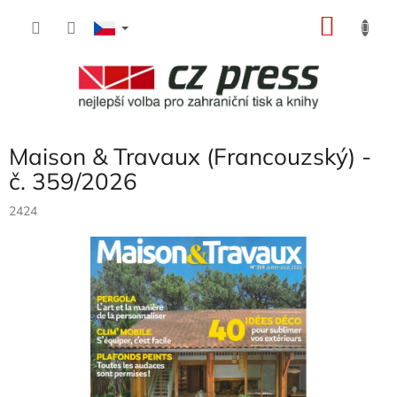
Přejít
NÁKU
na
obsah
KOŠÍK
Maison & Travaux (Francouzský) -
č. 359/2026
2424