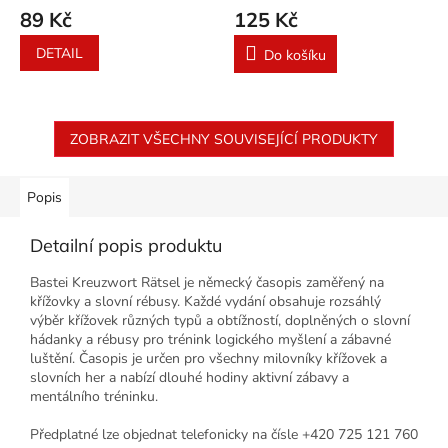
89 Kč
125 Kč
DETAIL
Do košíku
ZOBRAZIT VŠECHNY SOUVISEJÍCÍ PRODUKTY
Popis
Detailní popis produktu
Bastei Kreuzwort Rätsel je německý časopis zaměřený na
křížovky a slovní rébusy. Každé vydání obsahuje rozsáhlý
výběr křížovek různých typů a obtížností, doplněných o slovní
hádanky a rébusy pro trénink logického myšlení a zábavné
luštění. Časopis je určen pro všechny milovníky křížovek a
slovních her a nabízí dlouhé hodiny aktivní zábavy a
mentálního tréninku.
Předplatné lze objednat telefonicky na čísle +420 725 121 760