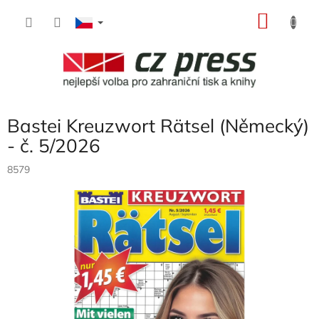
Přejít
NÁKU
na
obsah
KOŠÍK
Bastei Kreuzwort Rätsel (Německý)
- č. 5/2026
8579