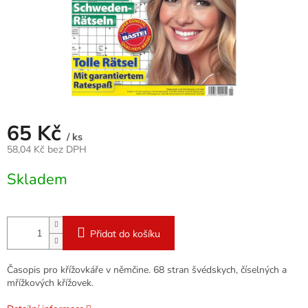
65 Kč
/ ks
58,04 Kč bez DPH
Měrná
Skladem
cena:
Přidat do košíku
Časopis pro křížovkáře v němčine. 68 stran švédskych, číselných a
mřížkových křížovek.