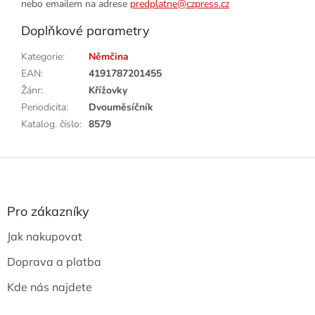
nebo emailem na adrese
predplatne@czpress.cz
Doplňkové parametry
Kategorie
:
Němčina
EAN
:
4191787201455
Žánr
:
Křížovky
Periodicita
:
Dvouměsíčník
Katalog. číslo
:
8579
Z
á
p
a
Pro zákazníky
t
Jak nakupovat
í
Doprava a platba
Kde nás najdete