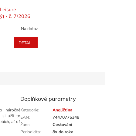
 Leisure
ý) - č. 7/2026
Na dotaz
DETAIL
Doplňkové parametry
ro náročné
Kategorie
:
Angličtina
 si užít to
EAN
:
74470775348
bích, ať už
Žánr
:
Cestování
Periodicita
:
8x do roka