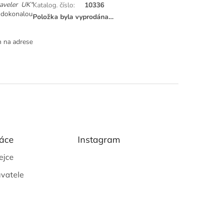
aveler UK"
Katalog. číslo
:
10336
 dokonalou
Položka byla vyprodána…
m na adrese
áce
Instagram
ejce
vatele