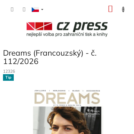
Přejít
NÁKU
na
obsah
KOŠÍK
Dreams (Francouzský) - č.
112/2026
12326
Tip