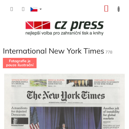
Přejít
NÁKU
na
obsah
KOŠÍK
International New York Times
778
Fotografie je
pouze ilustrační