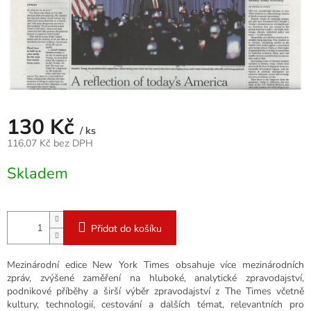
130 Kč
/ ks
116,07 Kč bez DPH
Měrná
Skladem
cena:
Přidat do košíku
Mezinárodní edice New York Times obsahuje více mezinárodních
zpráv, zvýšené zaměření na hluboké, analytické zpravodajství,
podnikové příběhy a širší výběr zpravodajství z The Times včetně
kultury, technologií, cestování a dalších témat, relevantních pro