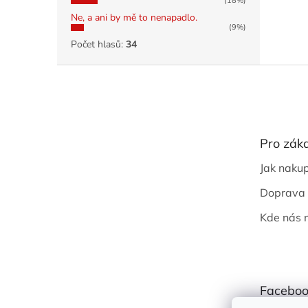
(18%)
Ne, a ani by mě to nenapadlo.
(9%)
Počet hlasů:
34
Z
á
p
a
t
Pro zák
í
Jak naku
Doprava 
Kde nás 
Faceboo