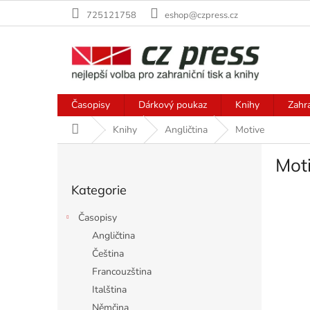
Přejít
725121758
eshop@czpress.cz
na
obsah
Časopisy
Dárkový poukaz
Knihy
Zahr
Domů
Knihy
Angličtina
Motive
P
Mot
o
Přeskočit
s
Kategorie
kategorie
t
r
Časopisy
a
Angličtina
n
Čeština
n
í
Francouzština
p
Italština
a
Němčina