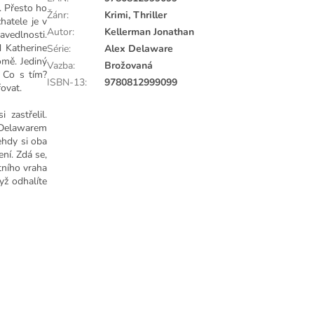
. Přesto ho
Žánr
:
Krimi, Thriller
hatele je v
Autor
:
Kellerman Jonathan
vedlnosti.
d Katherine
Série
:
Alex Delaware
omě. Jediný
Vazba
:
Brožovaná
. Co s tím?
ISBN-13
:
9780812999099
ovat.
zastřelil.
m Delawarem
ehdy si oba
ení. Zdá se,
ntního vraha
yž odhalíte