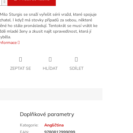
Milo Sturgis se snaží vyřešit sérii vražd, které spojuje
chatel. I když má stovky případů za sebou, některé
né ho stále pronásledují. Tentokrát se musí vrátit ke
ždě mladé ženy a zkusit najít spravedlnost, která jí
yběla.
informace
ZEPTAT SE
HLÍDAT
SDÍLET
Doplňkové parametry
Kategorie
:
Angličtina
EAN
:
9780812999099