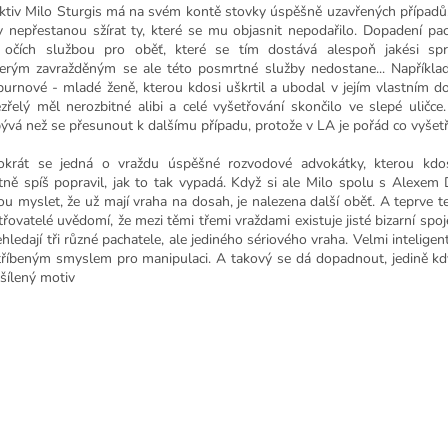
ktiv Milo Sturgis má na svém kontě stovky úspěšně uzavřených případů
y nepřestanou sžírat ty, které se mu objasnit nepodařilo. Dopadení pac
 očích službou pro oběť, které se tím dostává alespoň jakési spra
erým zavražděným se ale této posmrtné služby nedostane... Napříkla
urnové - mladé ženě, kterou kdosi uškrtil a ubodal v jejím vlastním d
zřelý měl nerozbitné alibi a celé vyšetřování skončilo ve slepé uličce
ývá než se přesunout k dalšímu případu, protože v LA je pořád co vyšetř
okrát se jedná o vraždu úspěšné rozvodové advokátky, kterou kdosi 
tně spíš popravil, jak to tak vypadá. Když si ale Milo spolu s Alexe
ou myslet, že už mají vraha na dosah, je nalezena další oběť. A teprve t
třovatelé uvědomí, že mezi těmi třemi vraždami existuje jisté bizarní spoj
ehledají tři různé pachatele, ale jediného sériového vraha. Velmi intelige
tříbeným smyslem pro manipulaci. A takový se dá dopadnout, jedině kd
 šílený motiv