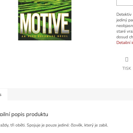
Detektiv 
jediný pa
neobjasně
staré vra
dosud ch
Detailní 
TISK
s
ailní popis produktu
raždy, tři oběti. Spojuje je pouze jediné: člověk, který je zabil.