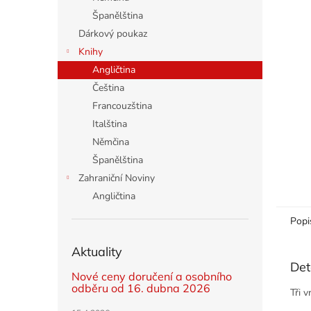
n
Španělština
e
Dárkový poukaz
l
Knihy
Angličtina
Čeština
Francouzština
Italština
Němčina
Španělština
Zahraniční Noviny
Angličtina
Popi
Aktuality
Det
Nové ceny doručení a osobního
odběru od 16. dubna 2026
Tři v