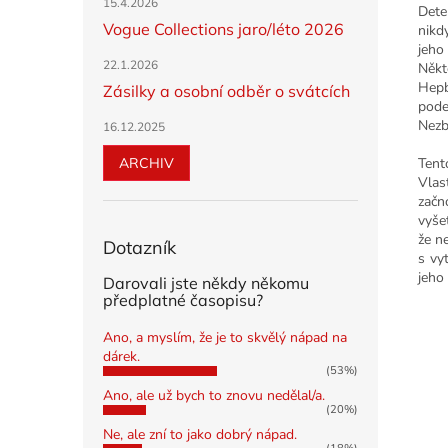
15.4.2026
Dete
Vogue Collections jaro/léto 2026
nikd
jeho
22.1.2026
Někt
Hepb
Zásilky a osobní odběr o svátcích
pode
Nezb
16.12.2025
ARCHIV
Tent
Vlas
začn
vyše
že n
Dotazník
s vy
jeho
Darovali jste někdy někomu
předplatné časopisu?
Ano, a myslím, že je to skvělý nápad na
dárek.
(53%)
Ano, ale už bych to znovu nedělal/a.
(20%)
Ne, ale zní to jako dobrý nápad.