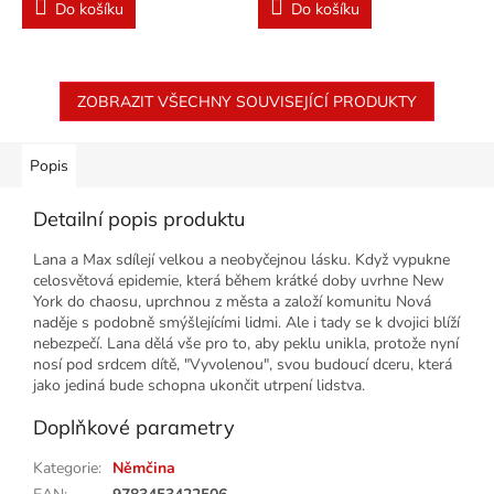
Do košíku
Do košíku
ZOBRAZIT VŠECHNY SOUVISEJÍCÍ PRODUKTY
Popis
Detailní popis produktu
Lana a Max sdílejí velkou a neobyčejnou lásku. Když vypukne
celosvětová epidemie, která během krátké doby uvrhne New
York do chaosu, uprchnou z města a založí komunitu Nová
naděje s podobně smýšlejícími lidmi. Ale i tady se k dvojici blíží
nebezpečí. Lana dělá vše pro to, aby peklu unikla, protože nyní
nosí pod srdcem dítě, "Vyvolenou", svou budoucí dceru, která
jako jediná bude schopna ukončit utrpení lidstva.
Doplňkové parametry
Kategorie
:
Němčina