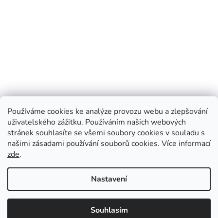
Používáme cookies ke analýze provozu webu a zlepšování
uživatelského zážitku. Používáním našich webových
stránek souhlasíte se všemi soubory cookies v souladu s
našimi zásadami používání souborů cookies.
Více informací
zde
.
Vytvořil Shoptet
Nastavení
Informace k letnímu vydávání časopisu The Economist: 25. 7. –
Copyright 2026
CZ Press
. Všechna práva vyhrazena.
Upravit
vychází letní dvojčíslo, 1. 8. – časopis nevychází, 8. 8. – vychází
Souhlasím
nastavení cookies
běžné vydání