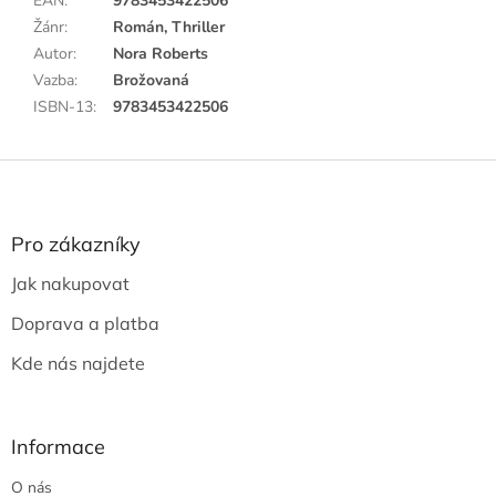
EAN
:
9783453422506
Žánr
:
Román, Thriller
Autor
:
Nora Roberts
Vazba
:
Brožovaná
ISBN-13
:
9783453422506
Z
á
p
a
Pro zákazníky
t
Jak nakupovat
í
Doprava a platba
Kde nás najdete
Informace
O nás