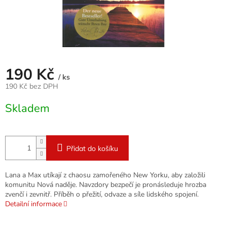
190 Kč
/ ks
190 Kč bez DPH
Měrná
Skladem
cena:
Přidat do košíku
Lana a Max utíkají z chaosu zamořeného New Yorku, aby založili
komunitu Nová naděje. Navzdory bezpečí je pronásleduje hrozba
zvenčí i zevnitř. Příběh o přežití, odvaze a síle lidského spojení.
Detailní informace