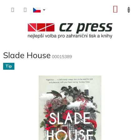
Přejít
NÁKU
na
obsah
KOŠÍK
Slade House
00015389
Tip