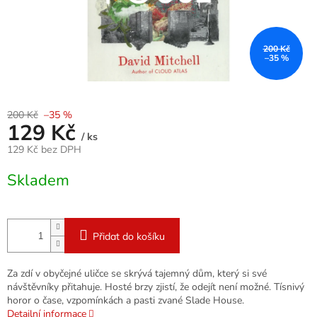
200 Kč
–35 %
200 Kč
–35 %
129 Kč
/ ks
129 Kč bez DPH
Měrná
Skladem
cena:
Přidat do košíku
Za zdí v obyčejné uličce se skrývá tajemný dům, který si své
návštěvníky přitahuje. Hosté brzy zjistí, že odejít není možné. Tísnivý
horor o čase, vzpomínkách a pasti zvané Slade House.
Detailní informace