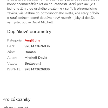
konce sedmdesátých let do současnosti, který přeskakuje z
jednoho žánru do druhého a ozlomkrk se řítí k ohromujícímu
závěru, vás vtáhne do pozoruhodného světa, kde starý příběh
o strašidelném domě dostává nový rozměr – jaký si dokáže
vymyslet pouze David Mitchell.
Doplňkové parametry
Kategorie
:
Angličtina
EAN
:
9781473626836
Žánr
:
Román
Autor
:
Mitchell David
Vazba
:
Brožovaná
ISBN-13
:
9781473626836
Z
á
p
a
Pro zákazníky
t
Jak nakupovat