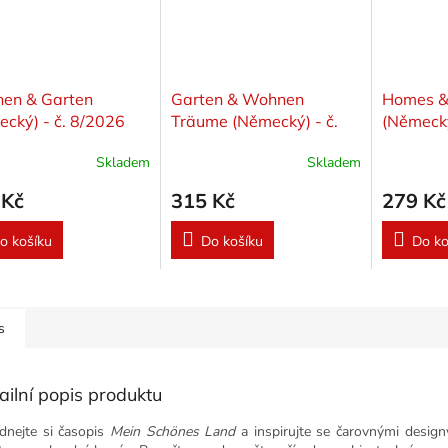
en & Garten
Garten & Wohnen
Homes &
cký) - č. 8/2026
Träume (Německý) - č.
(Německý
4/2026
Skladem
Skladem
 Kč
315 Kč
279 Kč
o košíku
Do košíku
Do ko
s
ailní popis produktu
dnejte si časopis
Mein Schönes Land
a inspirujte se čarovnými desig