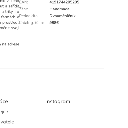
venkovského
EAN
:
4191744205205
t a zařídit
Žánr
:
Handmade
a triky i o
Periodicita
:
Dvouměsíčník
a farmách a
 prostředí,
Katalog. číslo
:
9886
měnit svoji
m na adrese
áce
Instagram
ejce
vatele