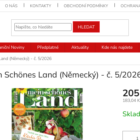
O NÁS
KONTAKTY
OBCHODNÍ PODMÍNKY
OCHRANA
HLEDAT
aniční Noviny
Předplatné
Aktuality
Kde nás najdete
and (Německý) - č. 5/2026
n Schönes Land (Německý) - č. 5/202
205
183,04 
Měrná
Skla
cena: