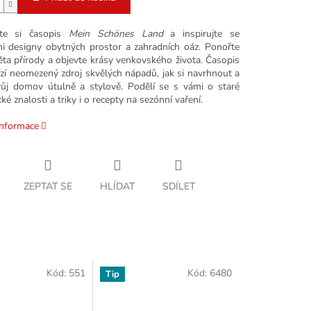
jte si časopis
Mein Schönes Land
a inspirujte se
i designy obytných prostor a zahradních oáz. Ponořte
ěta přírody a objevte krásy venkovského života. Časopis
zí neomezený zdroj skvělých nápadů, jak si navrhnout a
svůj domov útulně a stylově. Podělí se s vámi o staré
ké znalosti a triky i o recepty na sezónní vaření.
informace
ZEPTAT SE
HLÍDAT
SDÍLET
Kód:
551
Kód:
6480
Tip