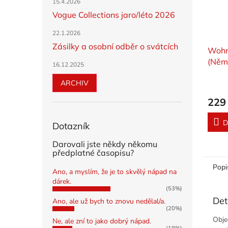
15.4.2026
Vogue Collections jaro/léto 2026
22.1.2026
Zásilky a osobní odběr o svátcích
Wohn
(Něme
16.12.2025
ARCHIV
229
D
Dotazník
Darovali jste někdy někomu
předplatné časopisu?
Popi
Ano, a myslím, že je to skvělý nápad na
dárek.
(53%)
Det
Ano, ale už bych to znovu nedělal/a.
(20%)
Obje
Ne, ale zní to jako dobrý nápad.