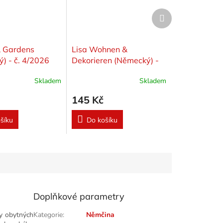
Další
produkt
 Gardens
Lisa Wohnen &
) - č. 4/2026
Dekorieren (Německý) -
č. 9/2026
Skladem
Skladem
145 Kč
šíku
Do košíku
Doplňkové parametry
ny obytných
Kategorie
:
Němčina