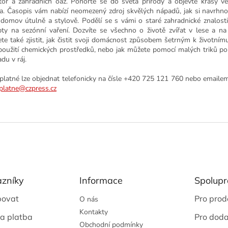
tor a zahradních oáz. Ponořte se do světa přírody a objevte krásy 
ta. Časopis vám nabízí neomezený zdroj skvělých nápadů, jak si navrhnou
 domov útulně a stylově. Podělí se s vámi o staré zahradnické znalosti 
pty na sezónní vaření. Dozvíte se všechno o životě zvířat v lese a n
te také zjistit, jak čistit svoji domácnost způsobem šetrným k životnímu
použití chemických prostředků, nebo jak můžete pomocí malých triků po
du v ráj.
platné lze objednat telefonicky na čísle +420 725 121 760 nebo emaile
platne@czpress.cz
azníky
Informace
Spolupr
povat
Pro prod
O nás
Kontakty
a platba
Pro doda
Obchodní podmínky