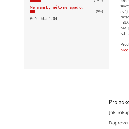
(18%)
pros
živo
Ne, a ani by mě to nenapadlo.
svůj
(9%)
rece
Počet hlasů:
34
může
bez 
zahra
Před
pred
Z
á
p
a
t
Pro zák
í
Jak naku
Doprava 