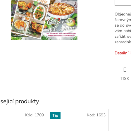
Objedne
čarovným
se do sv
vám nabí
zařídit 
zahradnic
Detailní 
TISK
sející produkty
Kód:
1709
Kód:
1693
Tip