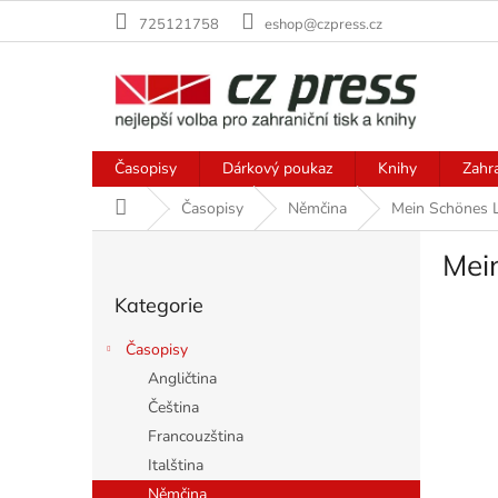
Přejít
725121758
eshop@czpress.cz
na
obsah
Časopisy
Dárkový poukaz
Knihy
Zahr
Domů
Časopisy
Němčina
Mein Schönes L
P
Mei
o
Přeskočit
s
Kategorie
kategorie
t
r
Časopisy
a
Angličtina
n
Čeština
n
í
Francouzština
p
Italština
a
Němčina