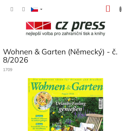
Přejít
NÁKU
na
obsah
KOŠÍK
Wohnen & Garten (Německý) - č.
8/2026
1709