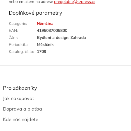
nebo emailem na adrese
predplatne@czpress.cz
Doplňkové parametry
Kategorie
:
Němčina
EAN
:
4195037005800
Žánr
:
Bydlení a design, Zahrada
Periodicita
:
Měsíčník
Katalog. číslo
:
1709
Z
á
p
a
Pro zákazníky
t
Jak nakupovat
í
Doprava a platba
Kde nás najdete