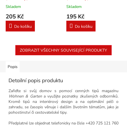
Skladem
Skladem
205 Kč
195 Kč
Do košíku
Do košíku
ZOBRAZIT VŠECHNY SOUVISEJÍCÍ PRODUKTY
Popis
Detailní popis produktu
Zařiďte si svůj domov s pomocí cenných tipů magazínu
Wohnen & Garten
a využijte poznatky zkušených odborníků.
Kromě tipů na interiérový design a na optimální péči o
zahradu, se časopis věnuje i dalším životním tématům, jako je
pohostinství či cestovatelské tipy.
Předplatné lze objednat telefonicky na čísle +420 725 121 760