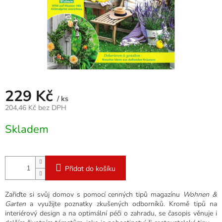
229 Kč
/ ks
204,46 Kč bez DPH
Měrná
Skladem
cena:
Přidat do košíku
Zařiďte si svůj domov s pomocí cenných tipů magazínu
Wohnen &
Garten
a využijte poznatky zkušených odborníků. Kromě tipů na
interiérový design a na optimální péči o zahradu, se časopis věnuje i