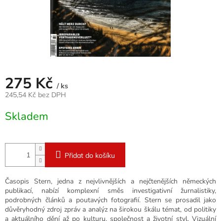
275 Kč
/ ks
245,54 Kč bez DPH
Měrná
Skladem
cena:
Přidat do košíku
Časopis Stern, jedna z nejvlivnějších a nejčtenějších německých
publikací, nabízí komplexní směs investigativní žurnalistiky,
podrobných článků a poutavých fotografií. Stern se prosadil jako
důvěryhodný zdroj zpráv a analýz na širokou škálu témat, od politiky
a aktuálního dění až po kulturu, společnost a životní styl. Vizuální