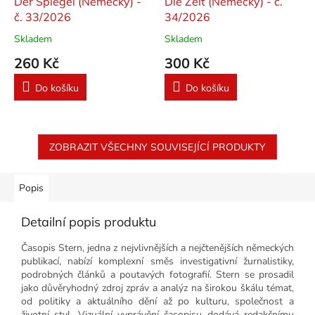
Der Spiegel (Německý) -
Die Zeit (Německý) - č.
č. 33/2026
34/2026
Skladem
Skladem
260 Kč
300 Kč
Do košíku
Do košíku
ZOBRAZIT VŠECHNY SOUVISEJÍCÍ PRODUKTY
Popis
Detailní popis produktu
Časopis Stern, jedna z nejvlivnějších a nejčtenějších německých
publikací, nabízí komplexní směs investigativní žurnalistiky,
podrobných článků a poutavých fotografií. Stern se prosadil
jako důvěryhodný zdroj zpráv a analýz na širokou škálu témat,
od politiky a aktuálního dění až po kulturu, společnost a
životní styl. Vizuální vyprávění časopisu dodává redakčnímu