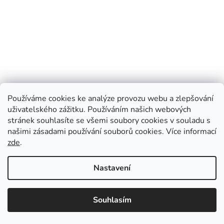
Používáme cookies ke analýze provozu webu a zlepšování
uživatelského zážitku. Používáním našich webových
stránek souhlasíte se všemi soubory cookies v souladu s
našimi zásadami používání souborů cookies.
Více informací
zde
.
Vytvořil Shoptet
Nastavení
Informace k letnímu vydávání časopisu The Economist: 25. 7. –
Copyright 2026
CZ Press
. Všechna práva vyhrazena.
Upravit
vychází letní dvojčíslo, 1. 8. – časopis nevychází, 8. 8. – vychází
Souhlasím
nastavení cookies
běžné vydání