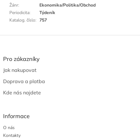
Žánr
:
Ekonomika/Politika/Obchod
Periodicita
:
Týdeník
Katalog. číslo
:
757
Z
á
p
a
Pro zákazníky
t
Jak nakupovat
í
Doprava a platba
Kde nás najdete
Informace
O nás
Kontakty