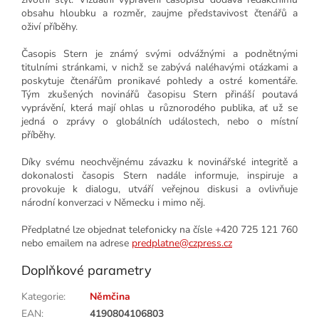
obsahu hloubku a rozměr, zaujme představivost čtenářů a
oživí příběhy.
Časopis Stern je známý svými odvážnými a podnětnými
titulními stránkami, v nichž se zabývá naléhavými otázkami a
poskytuje čtenářům pronikavé pohledy a ostré komentáře.
Tým zkušených novinářů časopisu Stern přináší poutavá
vyprávění, která mají ohlas u různorodého publika, ať už se
jedná o zprávy o globálních událostech, nebo o místní
příběhy.
Díky svému neochvějnému závazku k novinářské integritě a
dokonalosti časopis Stern nadále informuje, inspiruje a
provokuje k dialogu, utváří veřejnou diskusi a ovlivňuje
národní konverzaci v Německu i mimo něj.
Předplatné lze objednat telefonicky na čísle +420 725 121 760
nebo emailem na adrese
predplatne@czpress.cz
Doplňkové parametry
Kategorie
:
Němčina
EAN
:
4190804106803