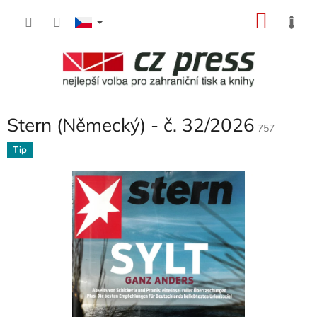
Přejít
NÁKU
na
obsah
KOŠÍK
Stern (Německý) - č. 32/2026
757
Tip